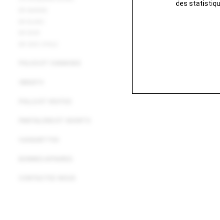
des statistiq
BR MARINE
BR BLANC
BR NOIR
BR GRIS OPALE
POLOS ET CHEMISES
SWEATS
PULLS ET VESTES
PANTALONS ET SHORTS
CASQUETTES
BONNES AFFAIRES
CONTACTEZ-NOUS