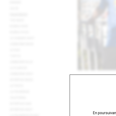
BANANE
L'ALOE
PALM BEACH
THE WAVE
BUBBLE NOIR
BUBBLE ROSE
LE HOMARD NAVY
L'EMBLÈME BEIGE
LE RUN
TURTLE
L'EMBLÈME BLUE
LA PLANCHE
L'EMBLÈME NAVY
INTRÉPIDE BEIGE
LE PROFIL
LA PALMERAIE
CALIFORNIA
INTRÉPIDE KAKI
INTRÉPIDE NAVY
En poursuivant
LA PALMERAIE BLANC