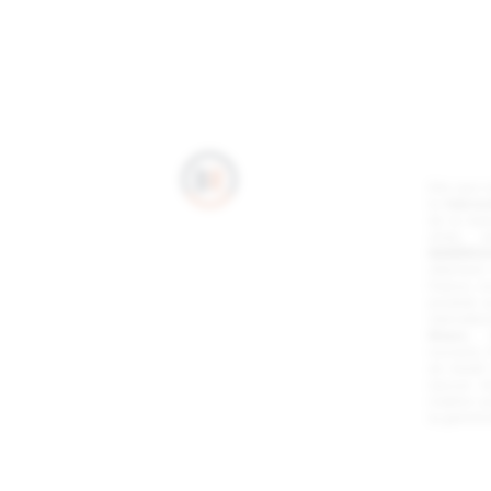
Dès que ce
la
Fabrica
de la mar
shirts,
BARBEROU
vêtement 
France, no
produits a
internati
Wears
,
nocives), 
de travail
(aucun t
matière pr
la gamm