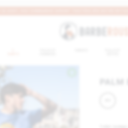
AU 26 AOÛT, VOS COMMANDES SERONT TRAITÉES DÈS NOTRE RETOU
SABLES
T-
POLOS ET
SWEATS
PULLS ET
SHIRTS
CHEMISES
VESTES
PALM
29 €
T-shirt iconique