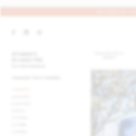
LIVRAISON OFFERTE SANS LIMITE D'ACHATS !
- EN CONGÉS DU 6 
PRODUITS DE QUALITÉ MADE IN FRANCE OU ÉCO-RESPON
CHAUSSETTES ET
VÊTEMENTS
BOXERS
DE CARACTÈRE
ÉCO-RESPONSABLES
CHAUSSETTES ET BOXERS
T-SHIRTS
SLUB NAVY
SLUB OLIVE
SUNSET
LE SHARK
LE COMBI
LA BARRE