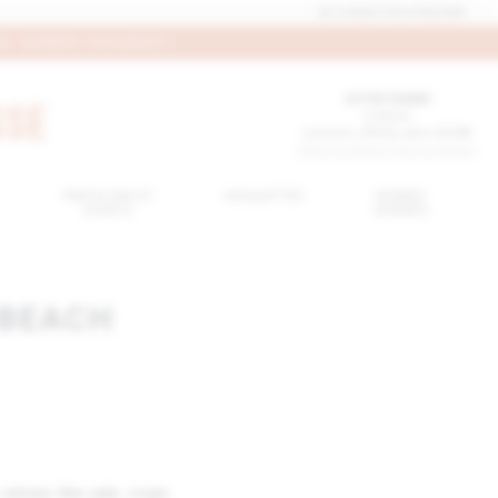
SE CONNECTER
|
S'INSCRIRE
R. BONNES VACANCES ! -
VOTRE PANIER
0
article
Livraison offerte dans
60.00€
Vider le panier
|
Voir le panier
PANTALONS ET
CASQUETTES
BONNES
SHORTS
AFFAIRES
 BEACH
 unisexe bleu pale, coupe