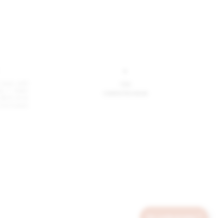
+
s vous sont
CGU
ne ! Votre
CONTACTEZ-NOUS
4 H et le
2 à 3 jours
Un code promo ?