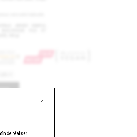
renez votre taille habituelle.
IPALE: JERSEY SIMPLE,
BIOLOGIQUE FILÉ ET
AVÉ, 180 gr
PANIER
 VIDE...
fin de réaliser