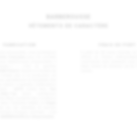
BARBEROUSSE
VÊTEMENTS DE CARACTÈRE
FABRICATION
FRAIS DE PORT
la est possible, nous privilégions
À partir de 60 euros d'achat, il
tion Française
pour les produits
offerts en France métropolitai
que Barberousse (chaussettes, t-
commande sera préparée sous 2
 sweats…) ; c’est la gamme
délai moyen de livraison est de 
SSE France
. Quand un modèle de
ouvrés.
n’existe pas à la production en
us garantissons la traçabilité des
u travers 4 grandes certifications
onales :
GOTS
(coton Bio),
Fair
Oeko-Tex
(sans substances
Fair Wear (contrôle des conditions
 dans l'industrie textile) et
Vegan
est sur les animaux et aucune
emière d'origine animale) ; c’est
e
BARBEROUSSE Eco Responsable
.