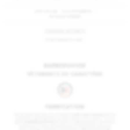
82% COTON - 16% POLYAMIDE -
2% ELASTHANNE
VOTRE PANIER EST VIDE...
BARBEROUSSE
VÊTEMENTS DE CARACTÈRE
FABRICATION
Dès que cela est possible, nous privilégions la
Fabrication Française
pour les
produits de la marque Barberousse (chaussettes, t-shirts, sweats…) ; c’est la
gamme
BARBEROUSSE France
. Quand un modèle de vêtement n’existe pas à
la production en France, nous garantissons la traçabilité des produits au
travers 4 grandes certifications internationales :
GOTS
(coton Bio),
Fair