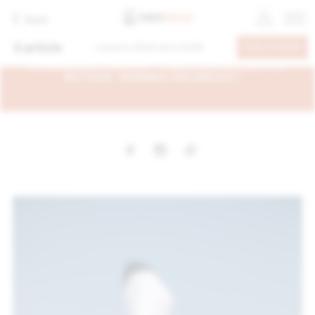
Back
0
article
Livraison offerte dans
60.00€
VOIR LE PANIER
- EN CONGÉS DU 6 AU 26 AOÛT, VOS
COMMANDES SERONT TRAITÉES DÈS NOTRE
RETOUR. BONNES VACANCES ! -