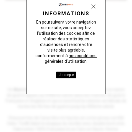
INFORMATIONS
En poursuivant votre navigation
sur ce site, vous acceptez
l'utilisation des cookies afin de
réaliser des statistiques
d'audiences et rendre votre
visite plus agréable,
conformément à
nos conditions
générales d'utilisation
.
MAN'O'WAR
J'accepte
17.9 €
Un
Man’o’war
(contraction de homme de guerre) est un navire
de guerre apparu au XVIIème siècle dans les marines de guerre
Française et Anglaise et qui a constitué la colonne vertébrale de
toutes les flottes de guerre jusqu'au XIXème siècle.
Chaussettes de Caractère mi-hautes en coton jersey certifié
Oeko-Tex® (label écologique du textile) avec double bord côte.
Fabrication 100% Française à Les Cars en Haute-Vienne.