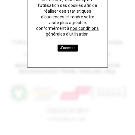
l'utilisation des cookies afin de
BANANE
réaliser des statistiques
d'audiences et rendre votre
visite plus agréable,
29 €
conformément à
nos conditions
générales d'utilisation
.
T-shirt iconique unisexe beige désert, coupe classique.
J'accepte
Conseil de taille: prenez votre taille habituelle.
MATIÈRE PRINCIPALE: JERSEY SIMPLE, 100% COTON
BIOLOGIQUE FILÉ ET PEIGNÉ, TISSU LAVÉ, 180 gr
VOTRE PANIER EST VIDE...