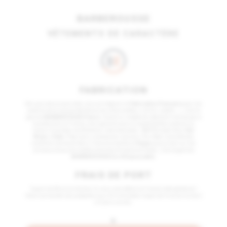
BARBEROUSSE
VÊTEMENTS DE CARACTÈRE
FABRICATION
Dès que cela est possible, nous privilégions la
Fabrication Française
pour les
produits de la marque Barberousse (chaussettes, t-shirts, sweats…) ; c’est la
gamme
BARBEROUSSE France
. Quand un modèle de vêtement n’existe pas à
la production en France, nous garantissons la traçabilité des produits au
travers 4 grandes certifications internationales :
GOTS
(coton Bio),
Fair
Wears
,
Oeko-Tex
(sans substances nocives), Fair Wear (contrôle des
conditions de travail dans l'industrie textile) et
Vegan
(aucun test sur les
animaux et aucune matière première d'origine animale) ; c’est la gamme
BARBEROUSSE Eco Responsable
.
FRAIS DE PORT
À partir de 60 euros d'achat, ils vous sont offerts en France métropolitaine !
Votre commande sera préparée sous 24 H et le délai moyen de livraison est de 2
à 3 jours ouvrés.
+