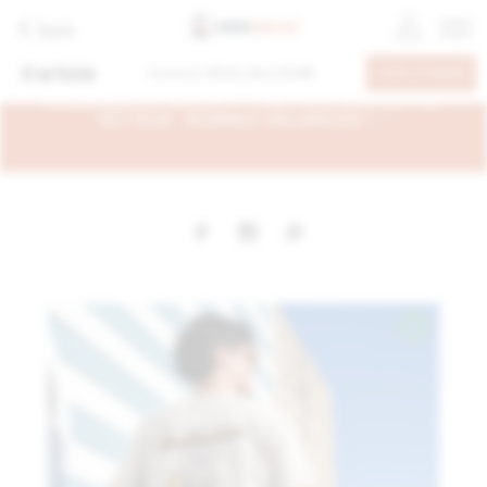
Back
0
article
Livraison offerte dans
60.00€
VOIR LE PANIER
- EN CONGÉS DU 6 AU 26 AOÛT, VOS
COMMANDES SERONT TRAITÉES DÈS NOTRE
RETOUR. BONNES VACANCES ! -