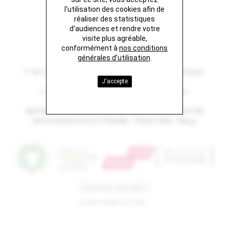
l'utilisation des cookies afin de
LA PALMERAIE
réaliser des statistiques
d'audiences et rendre votre
visite plus agréable,
29 €
conformément à
nos conditions
générales d'utilisation
.
T-shirt iconique unisexe terracotta, coupe classique.
J'accepte
Conseil de taille: prenez votre taille habituelle.
MATIÈRE PRINCIPALE: JERSEY SIMPLE, 100% COTON
BIOLOGIQUE FILÉ ET PEIGNÉ, TISSU LAVÉ, 180 gr
VOTRE PANIER EST VIDE...