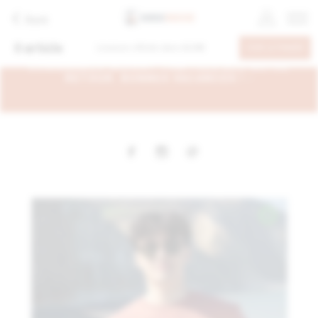
Back
0
article
Livraison offerte dans
60.00€
VOIR LE PANIER
- EN CONGÉS DU 6 AU 26 AOÛT, VOS
COMMANDES SERONT TRAITÉES DÈS NOTRE
RETOUR. BONNES VACANCES ! -