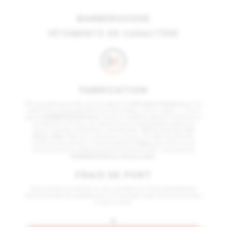
BARBEROUSSE
VÊTEMENTS DE CARACTÈRE
FABRICATION
Dès que cela est possible, nous privilégions la
Fabrication Française
pour les
produits de la marque Barberousse (chaussettes, t-shirts, sweats…) ; c’est la
gamme
BARBEROUSSE France
. Quand un modèle de vêtement n’existe pas à
la production en France, nous garantissons la traçabilité des produits au
travers 4 grandes certifications internationales :
GOTS
(coton Bio),
Fair
Wears
,
Oeko-Tex
(sans substances nocives), Fair Wear (contrôle des
conditions de travail dans l'industrie textile) et
Vegan
(aucun test sur les
animaux et aucune matière première d'origine animale) ; c’est la gamme
BARBEROUSSE Eco Responsable
.
FRAIS DE PORT
À partir de 60 euros d'achat, ils vous sont offerts en France métropolitaine !
Votre commande sera préparée sous 24 H et le délai moyen de livraison est de 2
à 3 jours ouvrés.
+