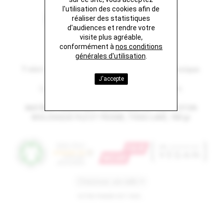
l'utilisation des cookies afin de
L'EMBLÈME NAVY
réaliser des statistiques
d'audiences et rendre votre
visite plus agréable,
29 €
conformément à
nos conditions
générales d'utilisation
.
T-shirt iconique unisexe marine navy, coupe classique.
J'accepte
Conseil de taille: prenez votre taille habituelle.
MATIÈRE PRINCIPALE: JERSEY SIMPLE, 100% COTON
BIOLOGIQUE FILÉ ET PEIGNÉ, TISSU LAVÉ, 180 gr
VOTRE PANIER EST VIDE...