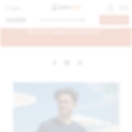
Back
0
article
Livraison offerte dans
60.00€
VOIR LE PANIER
- EN CONGÉS DU 6 AU 26 AOÛT, VOS
COMMANDES SERONT TRAITÉES DÈS NOTRE
RETOUR. BONNES VACANCES ! -