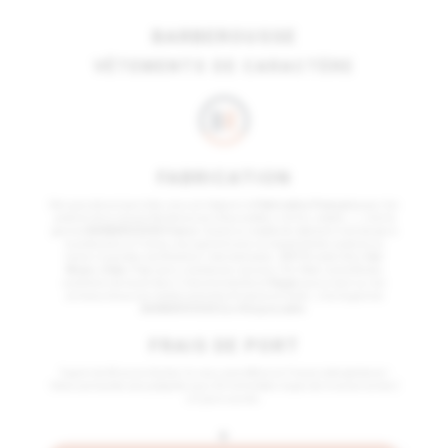
BARBEROUSSE
VÊTEMENTS DE CARACTÈRE
FABRICATION
Dès que cela est possible, nous privilégions la
Fabrication Française
pour les
produits de la marque Barberousse (chaussettes, t-shirts, sweats…) ; c’est la
gamme
BARBEROUSSE France
. Quand un modèle de vêtement n’existe pas à
la production en France, nous garantissons la traçabilité des produits au
travers 4 grandes certifications internationales :
GOTS
(coton Bio),
Fair
Wears
,
Oeko-Tex
(sans substances nocives), Fair Wear (contrôle des
conditions de travail dans l'industrie textile) et
Vegan
(aucun test sur les
animaux et aucune matière première d'origine animale) ; c’est la gamme
BARBEROUSSE Eco Responsable
.
FRAIS DE PORT
À partir de 60 euros d'achat, ils vous sont offerts en France métropolitaine !
Votre commande sera préparée sous 24 H et le délai moyen de livraison est de 2
à 3 jours ouvrés.
+